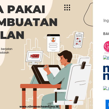
Ing
BA