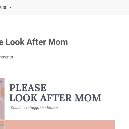
 ISI
se Look After Mom
mments