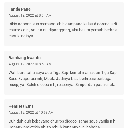
Farida Pane
August 12, 2022 at 8:34 AM
Bikin adonan sus memang lebih gampang kalau digoreng jadi
churros gini, ya. Kalau dipanggang, aku belum pernah berhasil
cantik jadinya.
Bambang Irwanto
August 12, 2022 at 8:53 AM
Wah baru tahu saya ada Tiga Sapi kental manis dan Tiga Sapi
Susu Evaporasi nih, Mbak. Jadinya bisa berkreasi berbagai
resep, ya. Boleh dicoba nih, resepnya. Simpel dan pasti enak.
Henrieta Etha
August 12, 2022 at 10:53 AM
Duh duh duh kebayang churros dicocol sama saus vanila nih.
Kapan2 praktekin ah, tp mbuh kapannya ini hahaha