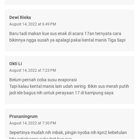
Dewi Rieka
August 14, 2022 at 6:49 PM
Baru tadi makan kue sus enak di acara 17an ternyata cara
bikinnya ngga susah ya apalagi pakai kental manis Tiga Sapi
Okti Li
August 14, 2022 at 7:23 PM
Belum pernah coba susu evaporasi
Tapi kalau kental manis lain udah sering. Bikin sus merah putih
jadi ide bagus nih untuk perayaan 17 di kampung saya
Prananingrum
August 14, 2022 at 7:30 PM
Sepertinya mudah nih mbak, pingin nyoba nih kpn2 kebetulan
kita sekeluarga suka bgt kue sus