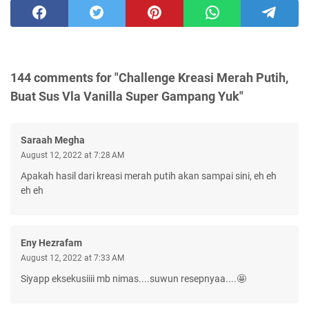
144 comments for "Challenge Kreasi Merah Putih,
Buat Sus Vla Vanilla Super Gampang Yuk"
Saraah Megha
August 12, 2022 at 7:28 AM
Apakah hasil dari kreasi merah putih akan sampai sini, eh eh
eh eh
Eny Hezrafam
August 12, 2022 at 7:33 AM
Siyapp eksekusiiii mb nimas....suwun resepnyaa....🤩