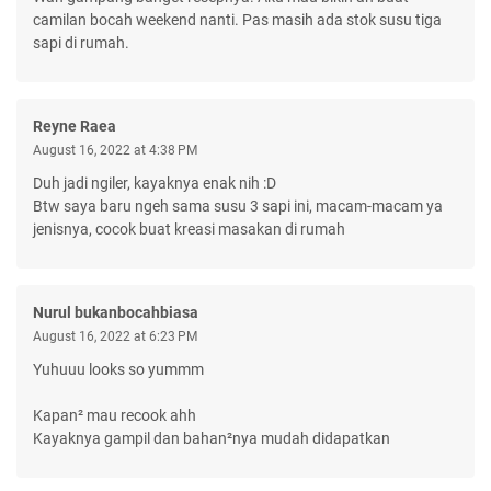
camilan bocah weekend nanti. Pas masih ada stok susu tiga
sapi di rumah.
Reyne Raea
August 16, 2022 at 4:38 PM
Duh jadi ngiler, kayaknya enak nih :D
Btw saya baru ngeh sama susu 3 sapi ini, macam-macam ya
jenisnya, cocok buat kreasi masakan di rumah
Nurul bukanbocahbiasa
August 16, 2022 at 6:23 PM
Yuhuuu looks so yummm
Kapan² mau recook ahh
Kayaknya gampil dan bahan²nya mudah didapatkan