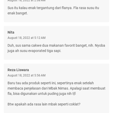
August 18, 2022 at 2:08 AM
Sus itu kalau enak tergantung dari flanya. Fla rasa susu itu
enak banget.
Nita
August 18, 2022 at 5:12 AM
Duh, sus sama cakwe dua makanan favorit banget, nih. Nyoba
juga ah susu evaporated tiga sapi.
Reza Liswara
August 18, 2022 at 5:56 AM
Baru tau ada produk seperti ini, sepertinya enak setelah
membaca penjelasan dari Mbak Nimas. Apalagi saat membuat
fla, bisa digunakan untuk puding juga nih 🤣
Btw apakah ada rasa lain mbak seperti coklat?