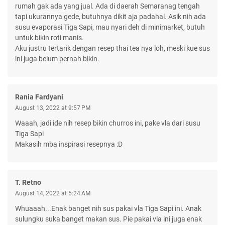
rumah gak ada yang jual. Ada di daerah Semaranag tengah
tapi ukurannya gede, butuhnya dikit aja padahal. Asik nih ada
susu evaporasi Tiga Sapi, mau nyari deh di minimarket, butuh
untuk bikin roti manis.
Aku justru tertarik dengan resep thai tea nya loh, meski kue sus
ini juga belum pernah bikin.
Rania Fardyani
August 13, 2022 at 9:57 PM
Waaah, jadi ide nih resep bikin churros ini, pake vla dari susu
Tiga Sapi
Makasih mba inspirasi resepnya :D
T. Retno
August 14, 2022 at 5:24 AM
Whuaaah...Enak banget nih sus pakai vla Tiga Sapi ini. Anak
sulungku suka banget makan sus. Pie pakai vla ini juga enak