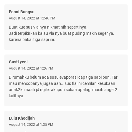
Fenni Bungsu
August 14, 2022 at 12:46 PM
Buat kue sus vla nya nikmat nih sepertinya.
Jadi terpikirkan kalau vla nya buat puding makin seger ya,
karena pakai tiga sapi ini.
Gusti yeni
August 14, 2022 at 1:26 PM
Dirumahku belum ada susu evaporasi cap tiga sapi bun. Tar
mau mencobanya jugaa aah...sus fla ini cemilan kesukaan
anak2ku aaah jd ngiler akupun sukaa apalagi masih anget2
kulitnya.
Lulu Khodijah
August 14, 2022 at 1:35 PM