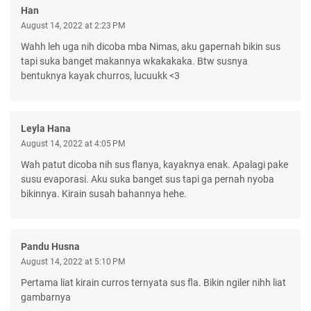
Han
August 14, 2022 at 2:23 PM
Wahh leh uga nih dicoba mba Nimas, aku gapernah bikin sus
tapi suka banget makannya wkakakaka. Btw susnya
bentuknya kayak churros, lucuukk <3
Leyla Hana
August 14, 2022 at 4:05 PM
Wah patut dicoba nih sus flanya, kayaknya enak. Apalagi pake
susu evaporasi. Aku suka banget sus tapi ga pernah nyoba
bikinnya. Kirain susah bahannya hehe.
Pandu Husna
August 14, 2022 at 5:10 PM
Pertama liat kirain curros ternyata sus fla. Bikin ngiler nihh liat
gambarnya