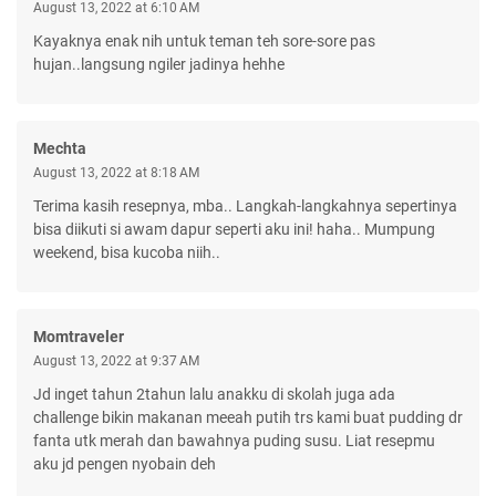
August 13, 2022 at 6:10 AM
Kayaknya enak nih untuk teman teh sore-sore pas
hujan..langsung ngiler jadinya hehhe
Mechta
August 13, 2022 at 8:18 AM
Terima kasih resepnya, mba.. Langkah-langkahnya sepertinya
bisa diikuti si awam dapur seperti aku ini! haha.. Mumpung
weekend, bisa kucoba niih..
Momtraveler
August 13, 2022 at 9:37 AM
Jd inget tahun 2tahun lalu anakku di skolah juga ada
challenge bikin makanan meeah putih trs kami buat pudding dr
fanta utk merah dan bawahnya puding susu. Liat resepmu
aku jd pengen nyobain deh