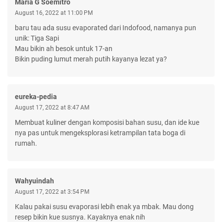
Maria G Soemitro
August 16, 2022 at 11:00 PM
baru tau ada susu evaporated dari Indofood, namanya pun
unik: Tiga Sapi
Mau bikin ah besok untuk 17-an
Bikin puding lumut merah putih kayanya lezat ya?
eureka-pedia
August 17, 2022 at 8:47 AM
Membuat kuliner dengan komposisi bahan susu, dan ide kue
nya pas untuk mengeksplorasi ketrampilan tata boga di
rumah.
Wahyuindah
August 17, 2022 at 3:54 PM
Kalau pakai susu evaporasi lebih enak ya mbak. Mau dong
resep bikin kue susnya. Kayaknya enak nih