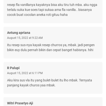
resep fla vanillanya kayaknya bisa aku tiru tuh mba. aku ngga
terlalu suka kue soes tapi sukaa ama fla vanilla.. biasanya
cocok buat cocolan aneka roti gituu haha
Antung apriana
August 15, 2022 at 9:22 AM
itu resep sus-nya kayak resep churros ya, mbak. jadi pengen
bikin euy dulu pernah bikin dan cepat banget habisnya. hihi
R Palupi
August 15, 2022 at 6:11 PM
Aku kira sus vla itu yang bulet-bulet itu lho mbak. Ternyata
panjang kayak churos yaa mbak.
Witri Prasetyo Aji