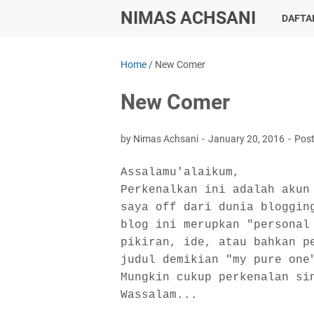
NIMAS ACHSANI
DAFTAR
Home
/
New Comer
New Comer
by Nimas Achsani
January 20, 2016
Pos
Assalamu'alaikum,
Perkenalkan ini adalah akun
saya off dari dunia bloggin
blog ini merupkan "personal
pikiran, ide, atau bahkan p
judul demikian "my pure one
Mungkin cukup perkenalan si
Wassalam...