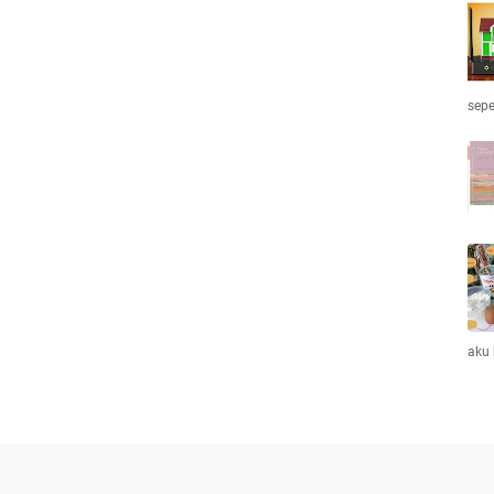
sepe
aku