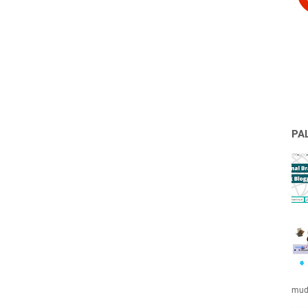
PA
muda