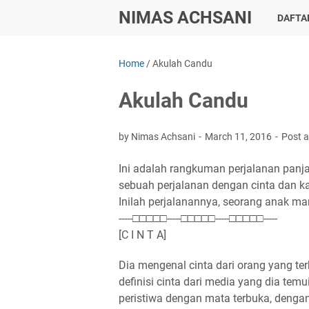
NIMAS ACHSANI
DAFTAR
Home
/
Akulah Candu
Akulah Candu
by Nimas Achsani
March 11, 2016
Post 
Ini adalah rangkuman perjalanan panj
sebuah perjalanan dengan cinta dan k
Inilah perjalanannya, seorang anak ma
-----□□□□□-----□□□□□-----□□□□□-----
[C I N T A]
Dia mengenal cinta dari orang yang te
definisi cinta dari media yang dia t
peristiwa dengan mata terbuka, dengan