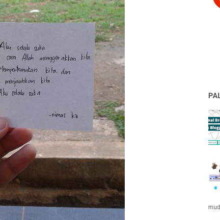
PA
muda