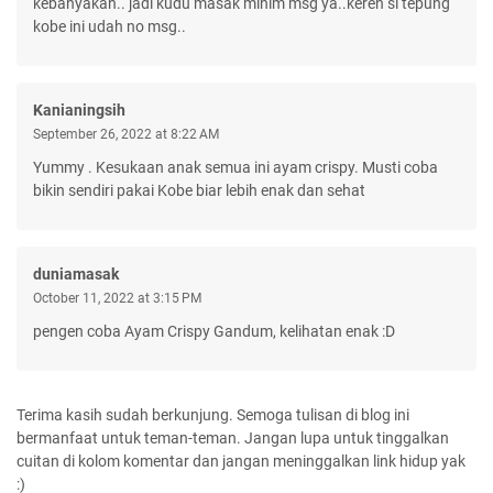
kebanyakan.. jadi kudu masak minim msg ya..keren si tepung
kobe ini udah no msg..
Kanianingsih
September 26, 2022 at 8:22 AM
Yummy . Kesukaan anak semua ini ayam crispy. Musti coba
bikin sendiri pakai Kobe biar lebih enak dan sehat
duniamasak
October 11, 2022 at 3:15 PM
pengen coba Ayam Crispy Gandum, kelihatan enak :D
Terima kasih sudah berkunjung. Semoga tulisan di blog ini
bermanfaat untuk teman-teman. Jangan lupa untuk tinggalkan
cuitan di kolom komentar dan jangan meninggalkan link hidup yak
:)