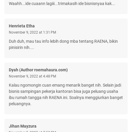
Waahh...ide cuaann lagiii...trimakasih ide bisnisnyaa kak...
Henrieta Etha
November 9, 2022 at 1:31 PM
Duh duh, mau tau info lebih dong mba tentang RAENA, bikin
pinisirin nih....
Dyah (Author roemahaura.com)
November 9, 2022 at 4:48 PM
Kalau ngomongin cuan emang menarik banget nih. Selain jadi
bisnis sampingan pekerja kantoran bisa juga peluang usaha
ibu rumah tangga nih RAENA ini. Soalnya menggiurkan banget
peluangnya.
Jihan Mayzura