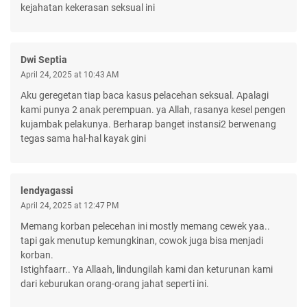
kejahatan kekerasan seksual ini
Dwi Septia
April 24, 2025 at 10:43 AM
Aku geregetan tiap baca kasus pelacehan seksual. Apalagi
kami punya 2 anak perempuan. ya Allah, rasanya kesel pengen
kujambak pelakunya. Berharap banget instansi2 berwenang
tegas sama hal-hal kayak gini
lendyagassi
April 24, 2025 at 12:47 PM
Memang korban pelecehan ini mostly memang cewek yaa..
tapi gak menutup kemungkinan, cowok juga bisa menjadi
korban.
Istighfaarr.. Ya Allaah, lindungilah kami dan keturunan kami
dari keburukan orang-orang jahat seperti ini.