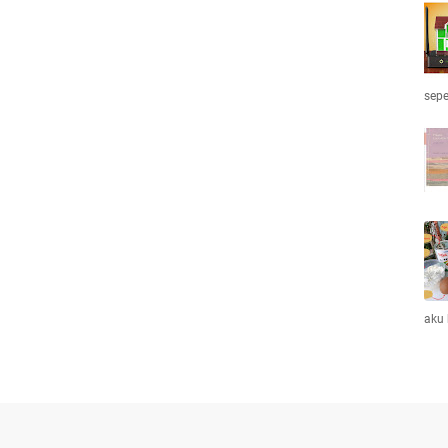
sepe
aku