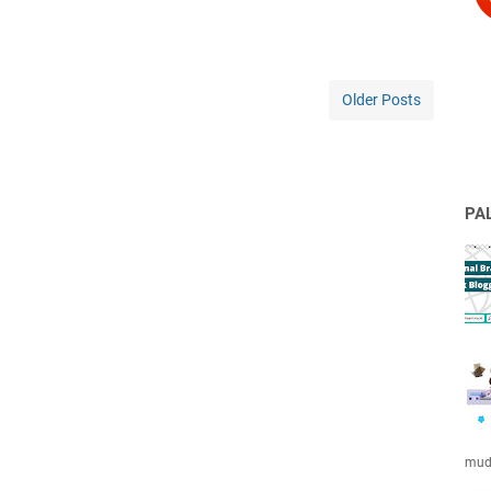
Older Posts
PA
muda