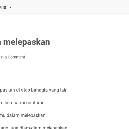
 ISI
m melepaskan
st a Comment
paskan di atas bahagia yang lain
diam berdoa memintamu
hamu dalam melepaskan
i yang juga diam-diam melepaskan