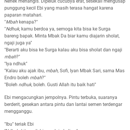
Nenek menangis. Dipeluk cucubya erat, sesekali mengusap
punggung kecil Ebi yang masih terasa hangat karena
paparan matahari.
"
Mbah
kenapa?"
"
Ndhuk,
kamu berdoa ya, semoga kita bisa ke Surga
bareng bapak. Minta Mbak Da biar kamu diajarin sholat,
ngaji juga ya"
"Berarti aku bisa ke Surga kalau aku bisa sholat dan ngaji
mbah
?"
"Iya ndhuk"
"Kalau aku ajak ibu,
mbah,
Sofi, Iyan Mbak Sari, sama Mas
Endro boleh
mbah
?"
"Boleh
ndhuk
, boleh. Gusti Allah itu baik hati"
Ebi mengacungkan jempolnya. Pintu terbuka, suaranya
berderit, gesekan antara pintu dan lantai semen terdengar
mengganggu.
"Ibu" teriak Ebi