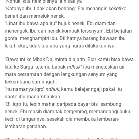
"Ndhuk, kita naik bisnya lain kali ya"
"Katanya ibu tidak akan bohong" Ebi menangis seketika,
berlari dan memeluk nenek.
"Lihat ibu bawa apa itu" bujuk nenek. Ebi diam dan
menengok, Ibu dan nenek kompak tersenyum. Ebi berjalan
gontai menghampiri ibu. Dilihatnya barang bawaan ibu
lekat-lekat, tidak tau apa yang harus dilakukannya.
"Bawa ini ke Mbak Da, minta diajarin. Biar kamu bisa bawa
kita ke Surga ketemu bapak
ndhuk
" ibu meneteskan air
mata bersamaan dengan lengkungan senyum yang
terkembang sumringah.
"Itu namanya Iqro'
ndhuk,
kamu belajar ngaji pakai itu
nanti" ibu manambahkan.
"Bi, iqro' itu lebih mahal daripada bayar bis" sambung
nenek. Ebi masih diam tak bergeming, memandangi buku
kecil di tangannya, sesekali dia membuka lembaran-
lembaran perlahan.