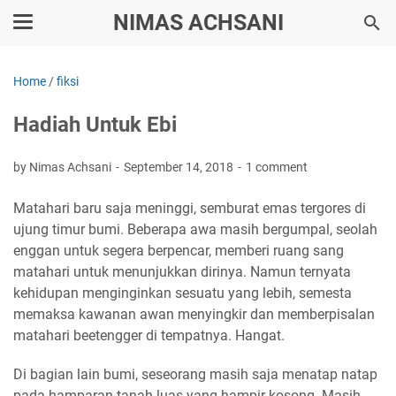
NIMAS ACHSANI
Home
/
fiksi
Hadiah Untuk Ebi
by Nimas Achsani
September 14, 2018
1 comment
Matahari baru saja meninggi, semburat emas tergores di
ujung timur bumi. Beberapa awa masih bergumpal, seolah
enggan untuk segera berpencar, memberi ruang sang
matahari untuk menunjukkan dirinya. Namun ternyata
kehidupan menginginkan sesuatu yang lebih, semesta
memaksa kawanan awan menyingkir dan memberpisalan
matahari beetengger di tempatnya. Hangat.
Di bagian lain bumi, seseorang masih saja menatap natap
pada hamparan tanah luas yang hampir kosong. Masih