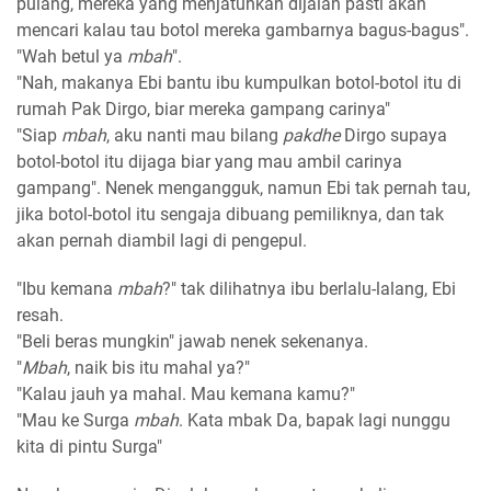
pulang, mereka yang menjatuhkan dijalan pasti akan
mencari kalau tau botol mereka gambarnya bagus-bagus".
"Wah betul ya
mbah
".
"Nah, makanya Ebi bantu ibu kumpulkan botol-botol itu di
rumah Pak Dirgo, biar mereka gampang carinya"
"Siap
mbah
, aku nanti mau bilang
pakdhe
Dirgo supaya
botol-botol itu dijaga biar yang mau ambil carinya
gampang". Nenek mengangguk, namun Ebi tak pernah tau,
jika botol-botol itu sengaja dibuang pemiliknya, dan tak
akan pernah diambil lagi di pengepul.
"Ibu kemana
mbah
?" tak dilihatnya ibu berlalu-lalang, Ebi
resah.
"Beli beras mungkin" jawab nenek sekenanya.
"
Mbah
, naik bis itu mahal ya?"
"Kalau jauh ya mahal. Mau kemana kamu?"
"Mau ke Surga
mbah
. Kata mbak Da, bapak lagi nunggu
kita di pintu Surga"