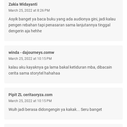
Zakia Widayanti
March 25, 2022 at 8:26 PM
Asyik banget ya baca buku yang ada audionya gini, jadi kalau
pengen rebahan tapi penasaran sama lanjutannya tinggal
dengerin aja hehhe
winda - dajourneys.comw
March 25, 2022 at 10:15 PM
kalau aku kayaknya ga lama bakal ketiduran mba, dibacain
cerita sama storytel hahahaa
Pipit ZL ceritaoryza.com
March 25, 2022 at 10:15 PM
Wuih jadi berasa didongengin ya kakak... Seru banget