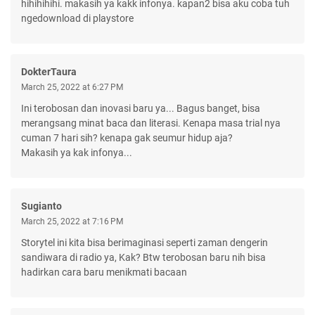
hihihihihi. makasih ya kakk infonya. kapan2 bisa aku coba tuh
ngedownload di playstore
DokterTaura
March 25, 2022 at 6:27 PM
Ini terobosan dan inovasi baru ya... Bagus banget, bisa
merangsang minat baca dan literasi. Kenapa masa trial nya
cuman 7 hari sih? kenapa gak seumur hidup aja?
Makasih ya kak infonya...
Sugianto
March 25, 2022 at 7:16 PM
Storytel ini kita bisa berimaginasi seperti zaman dengerin
sandiwara di radio ya, Kak? Btw terobosan baru nih bisa
hadirkan cara baru menikmati bacaan