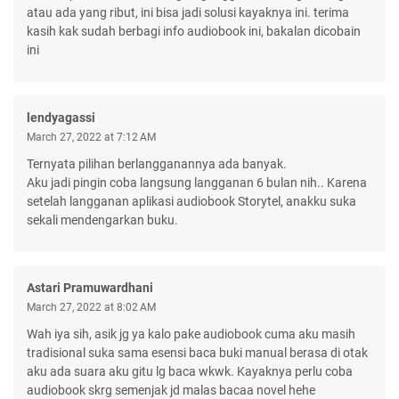
atau ada yang ribut, ini bisa jadi solusi kayaknya ini. terima
kasih kak sudah berbagi info audiobook ini, bakalan dicobain
ini
lendyagassi
March 27, 2022 at 7:12 AM
Ternyata pilihan berlangganannya ada banyak.
Aku jadi pingin coba langsung langganan 6 bulan nih.. Karena
setelah langganan aplikasi audiobook Storytel, anakku suka
sekali mendengarkan buku.
Astari Pramuwardhani
March 27, 2022 at 8:02 AM
Wah iya sih, asik jg ya kalo pake audiobook cuma aku masih
tradisional suka sama esensi baca buki manual berasa di otak
aku ada suara aku gitu lg baca wkwk. Kayaknya perlu coba
audiobook skrg semenjak jd malas bacaa novel hehe