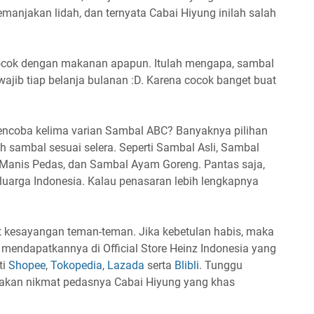
emanjakan lidah, dan ternyata Cabai Hiyung inilah salah
cocok dengan makanan apapun. Itulah mengapa, sambal
wajib tiap belanja bulanan :D. Karena cocok banget buat
ncoba kelima varian Sambal ABC? Banyaknya pilihan
 sambal sesuai selera. Seperti Sambal Asli, Sambal
Manis Pedas, dan Sambal Ayam Goreng. Pantas saja,
eluarga Indonesia. Kalau penasaran lebih lengkapnya
at kesayangan teman-teman. Jika kebetulan habis, maka
endapatkannya di Official Store Heinz Indonesia yang
ti
Shopee
,
Tokopedia
,
Lazada
serta
Blibli
. Tunggu
sakan nikmat pedasnya Cabai Hiyung yang khas